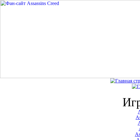
Иг
A
As
As
A