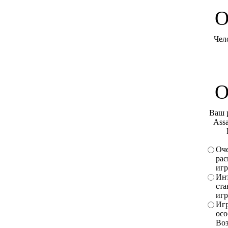
O
Чел
О
Ваш 
Assa
Оче
рас
игр
Инт
ста
игр
Игр
осо
Во