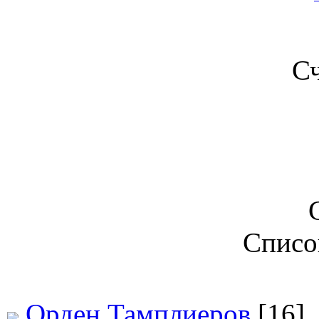
С
Списо
Орден Тамплиеров
[16]