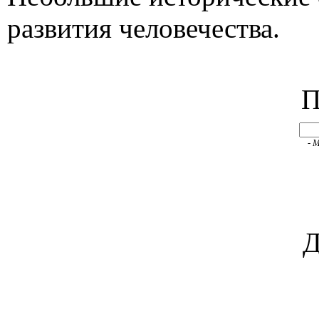
развития человечества.
П
- 
Д