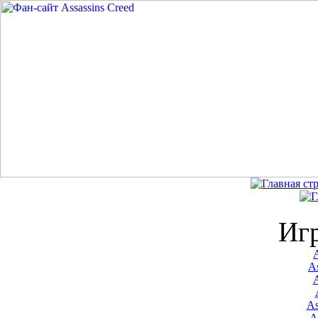
Иг
A
As
As
A