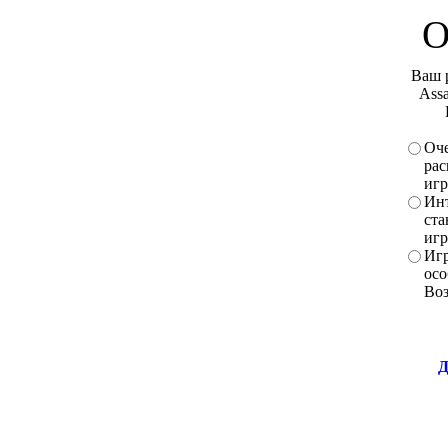
О
Ваш 
Assa
Оче
рас
игр
Инт
ста
игр
Игр
осо
Во
Д