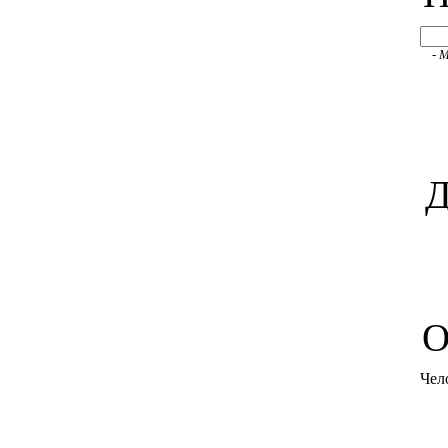
- 
Д
O
Чел