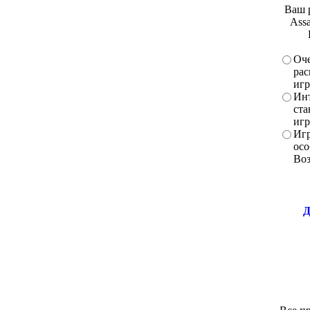
Ваш 
Assa
Оче
рас
игр
Инт
ста
игр
Игр
осо
Во
Д