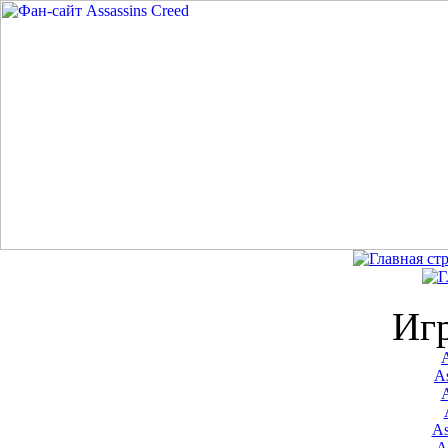
Иг
A
As
As
A