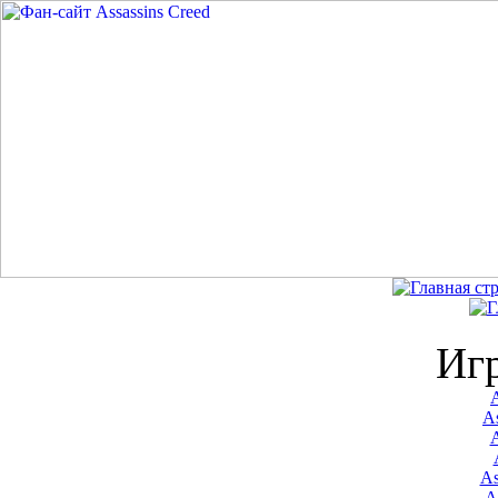
Иг
A
As
As
A