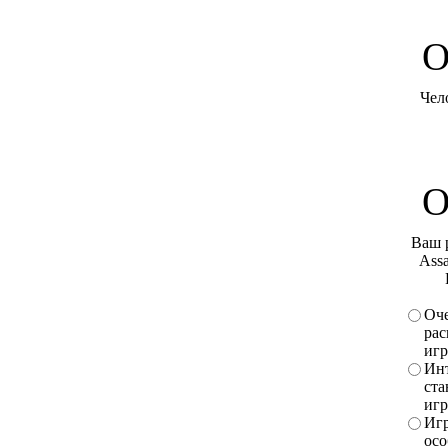
O
Чел
О
Ваш 
Assa
Оче
рас
игр
Инт
ста
игр
Игр
осо