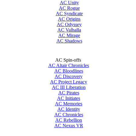
AC Unity
AC Rogue
AC Syndicate
AC Origins
AC Odyssey
AC Valhalla
AC Mirage
AC Shadows
AC Spin-offs
AC Altair Chronicles
AC Bloodlines
AC Discovery
AC Project Legacy
AC III Liberation
AC Pirates
AC Initiates
AC Memories
AC Identity
AC Chronicles
AC Rebellion
AC Nexus VR