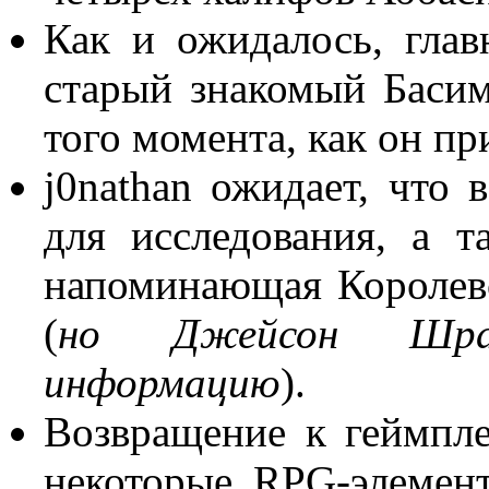
Как и ожидалось, гла
старый знакомый Басим
того момента, как он п
j0nathan ожидает, что 
для исследования, а 
напоминающая Королевст
(
но Джейсон Шрай
информацию
).
Возвращение к геймпл
некоторые RPG-элемент