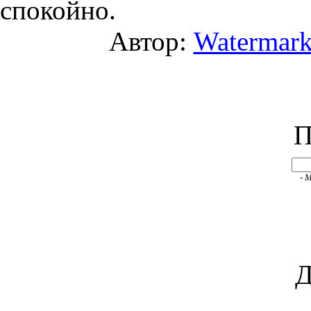
спокойно.
Автор:
Watermar
П
- 
Д