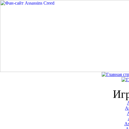
Иг
A
As
As
A