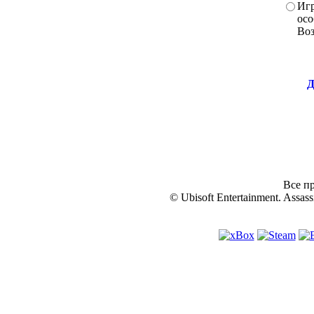
Игр
осо
Во
Д
Все пр
© Ubisoft Entertainment. Assassi