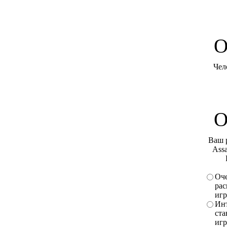
O
Чел
О
Ваш 
Assa
Оче
рас
игр
Инт
ста
игр