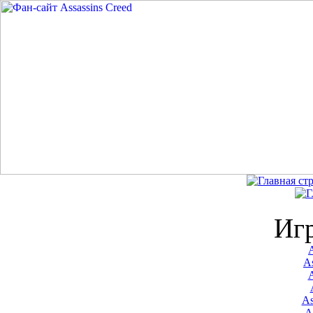
Иг
A
As
As
A