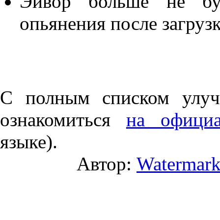
Эйвор больше не буд
опьянения после загруз
С полным списком улуч
ознакомиться
на официа
языке).
Автор:
Watermar