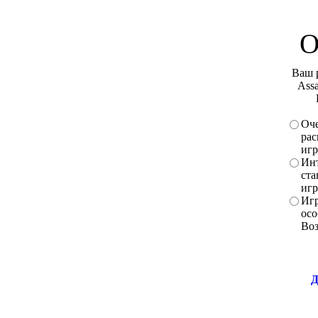
О
Ваш 
Assa
Оче
рас
игр
Инт
ста
игр
Игр
осо
Во
Д