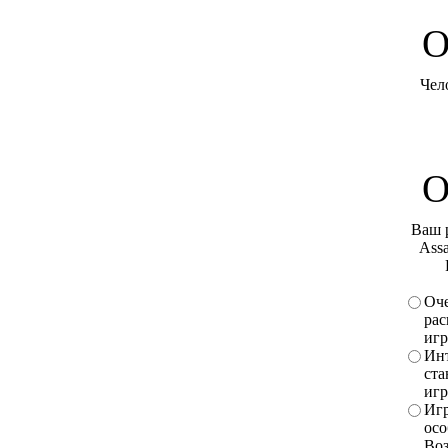
O
Чел
О
Ваш 
Assa
Оче
рас
игр
Инт
ста
игр
Игр
осо
Во