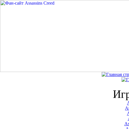
Иг
A
As
As
A