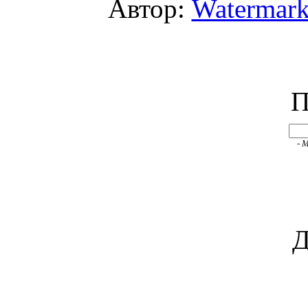
Автор:
Watermar
П
- 
Д