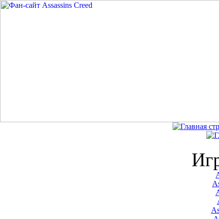
Иг
A
As
As
A