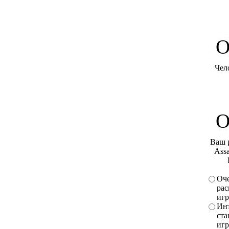
O
Чел
О
Ваш 
Assa
Оче
рас
игр
Инт
ста
игр