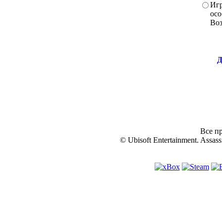
Игр
осо
Во
Д
Все пр
© Ubisoft Entertainment. Assassi