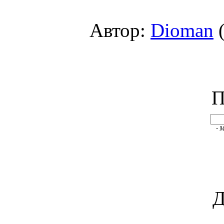
Автор:
Dioman
(
П
- 
Д