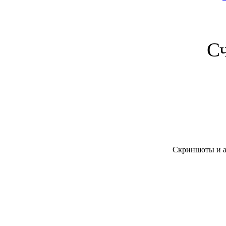
С
Скриншоты и ар