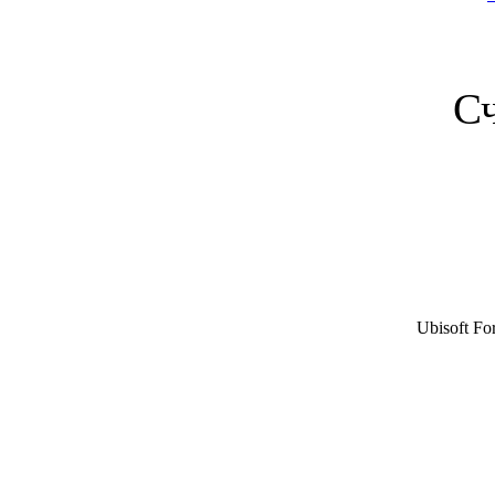
С
Ubisoft For