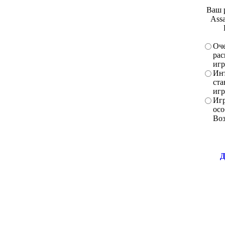
Ваш 
Assa
Оче
рас
игр
Инт
ста
игр
Игр
осо
Во
Д