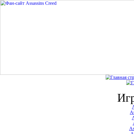
Иг
A
As
As
A