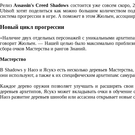
Релиз
Assassin's Creed Shadows
состоится уже совсем скоро, 
Ubisoft хотят поделиться как можно большим количеством под
система прогрессии в игре. А поможет в этом Жюльен, ассоцииро
Новый цикл прогрессии
«Наличие двух отдельных персонажей с уникальными архетипа
говорит Жюльен. — Нашей целью было максимально приблизитьс
сбора очков Мастерства и рангов Знаний.
Мастерство
В Shadows у Наоэ и Ясукэ есть несколько деревьев Мастерства
они используют, а также к их специфическим архетипам: самура
Каждое дерево оружия позволяет улучшать и расширять свои
деревьев архетипов, Ясукэ может вкладывать очки в обучение 
Наоэ развитие деревьев шиноби или ассасина открывает новые с