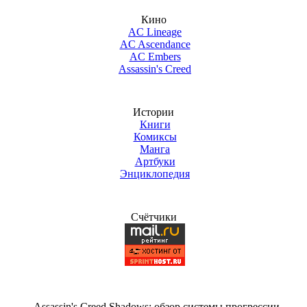
Кино
AC Lineage
AC Ascendance
AC Embers
Assassin's Creed
Истории
Книги
Комиксы
Манга
Артбуки
Энциклопедия
Счётчики
Assassin's Creed Shadows: обзор системы прогрессии