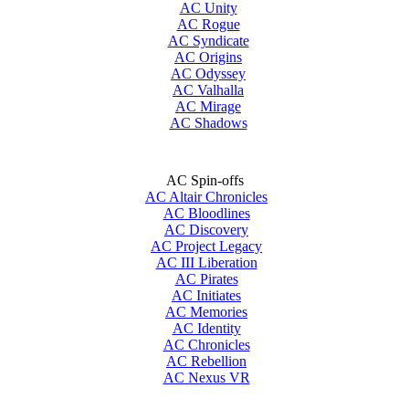
AC Unity
AC Rogue
AC Syndicate
AC Origins
AC Odyssey
AC Valhalla
AC Mirage
AC Shadows
AC Spin-offs
AC Altair Chronicles
AC Bloodlines
AC Discovery
AC Project Legacy
AC III Liberation
AC Pirates
AC Initiates
AC Memories
AC Identity
AC Chronicles
AC Rebellion
AC Nexus VR