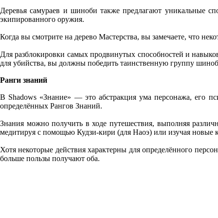
Деревья самураев и шиноби также предлагают уникальные спо
экипированного оружия.
Когда вы смотрите на дерево Мастерства, вы замечаете, что нек
Для разблокировки самых продвинутых способностей и навыков
для убийства, вы должны победить таинственную группу шиноб
Ранги знаний
В Shadows «Знание» — это абстракция ума персонажа, его пси
определённых Рангов Знаний.
Знания можно получить в ходе путешествия, выполняя различн
медитируя с помощью Кудзи-кири (для Наоэ) или изучая новые к
Хотя некоторые действия характерны для определённого персона
больше пользы получают оба.