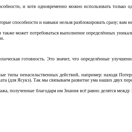
собности, и хотя одновременно можно использовать только од
оторые способности и навыки нельзя разблокировать сразу; вам 
 также может потребоваться выполнение определённых уникаль
и.
хическая готовность. Это значит, что определённые улучшени
ые типы ненасильственных действий, например: находя Потеря
ата (для Ясукэ). Так мы связываем развитие ума наших двух пе
жа, полученные благодаря им Знания всё равно делятся между Н