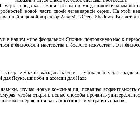
20 марта, предзаказы манят обещанными дополнительным конте
робностей новой части своей легендарной серии. На этой нед
ванный игровой директор Assassin's Creed Shadows. Все детали 
ми в нашем мире феодальной Японии подтолкнуло нас к переос
я к философии мастерства и боевого искусства». Эта философ
, в которые можно вкладывать очки — уникальных для каждого 
й для Ясукэ, шиноби и ассасин для Наоэ.
 навыки, изучая новые комбинации, повышая эффективность о
самурая, чтобы открыть новые способы проявить универсальнос
пособы совершенствовать скрытность и устранять врагов.