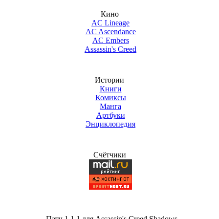
Кино
AC Lineage
AC Ascendance
AC Embers
Assassin's Creed
Истории
Книги
Комиксы
Манга
Артбуки
Энциклопедия
Счётчики
Патч 1.1.1 для Assassin's Creed Shadows