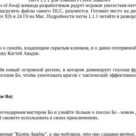
of Awaji команда разработчиков радует игроков увесистым патч
агрузить файлы самого DLC, разумеется. Готовьте место на ди
ies X|S и 24 Гб на Mac. Подробности патча 1.1.1 читайте в развор
ухи о синоби, владеющим скрытым клинком, и о давно потерянно
шку Когтей Авадзи.
себя новый островной регион, в котором доминирует гнусная ф
сохом Бо, чтобы уничтожать врагов с тактической эффективнос
he Bo)
легендарным мастером Бо и узнайте больше о посохе Бо - ново
й сможете использовать в своих приключениях.
нения "Когти Авадзи", и мы подумали, что оно слишком крутое