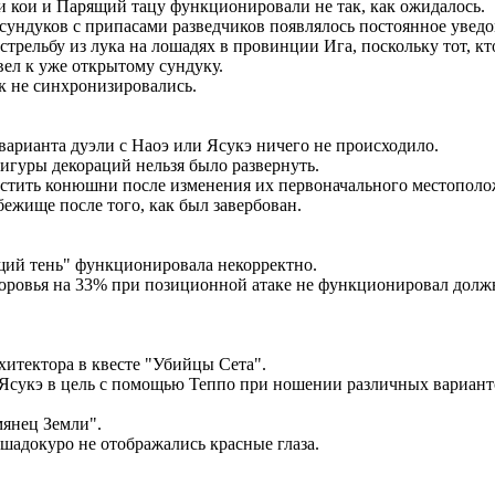
и кои и Парящий тацу функционировали не так, как ожидалось.
 сундуков с припасами разведчиков появлялось постоянное увед
стрельбу из лука на лошадях в провинции Ига, поскольку тот, кт
вел к уже открытому сундуку.
к не синхронизировались.
варианта дуэли с Наоэ или Ясукэ ничего не происходило.
игуры декораций нельзя было развернуть.
местить конюшни после изменения их первоначального местополо
бежище после того, как был завербован.
щий тень" функционировала некорректно.
здоровья на 33% при позиционной атаке не функционировал долж
хитектора в квесте "Убийцы Сета".
 Ясукэ в цель с помощью Теппо при ношении различных вариант
мянец Земли".
ашадокуро не отображались красные глаза.