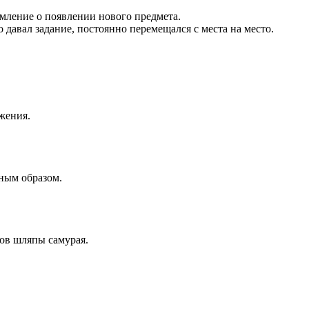
омление о появлении нового предмета.
о давал задание, постоянно перемещался с места на место.
жения.
ным образом.
ов шляпы самурая.