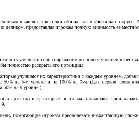
едчикам выявлять как точки обзора, так и убежища в округе. 
ю целиком, предоставляя игрокам полную видимость ее местнос
ожность улучшать свое снаряжение до новых уровней качества:
обы полностью раскрыть его потенциал.
которые улучшают их характеристики с каждым уровнем, добав
на 50% на 5-м уровне и на 100% на 9-м. (Для перков, связан
а 50% на 9 уровне.)
ься в артефактные, которые не только повышают свои харак
 9.
цели, помогающие игрокам преодолевать возрастающую сложн