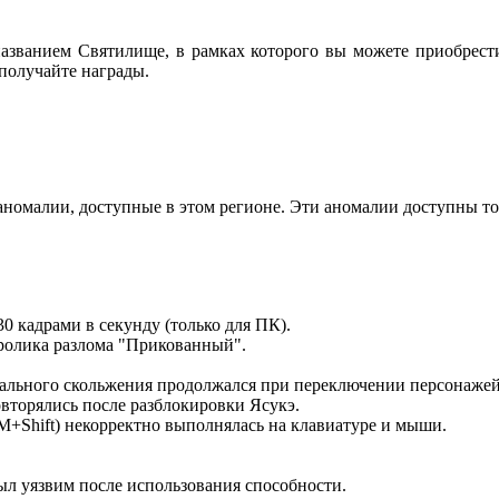
званием Святилище, в рамках которого вы можете приобрести
получайте награды.
номалии, доступные в этом регионе. Эти аномалии доступны тол
0 кадрами в секунду (только для ПК).
 ролика разлома "Прикованный".
кального скольжения продолжался при переключении персонажей
овторялись после разблокировки Ясукэ.
КМ+Shift) некорректно выполнялась на клавиатуре и мыши.
ыл уязвим после использования способности.