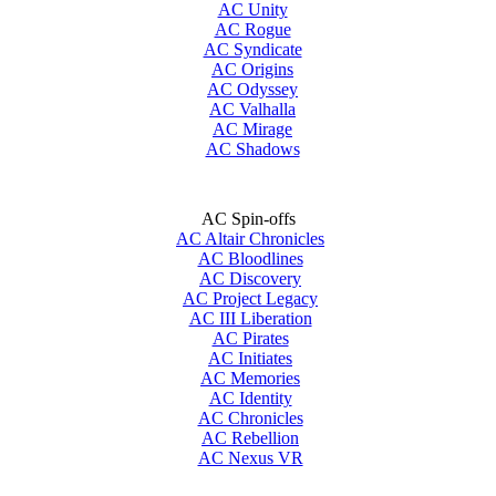
AC Unity
AC Rogue
AC Syndicate
AC Origins
AC Odyssey
AC Valhalla
AC Mirage
AC Shadows
AC Spin-offs
AC Altair Chronicles
AC Bloodlines
AC Discovery
AC Project Legacy
AC III Liberation
AC Pirates
AC Initiates
AC Memories
AC Identity
AC Chronicles
AC Rebellion
AC Nexus VR