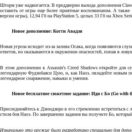
Шторм уже надвигается. В преддверии выхода дополнения Claws 
оставить от игры еще более приятные воспоминания. А также з
версии игры), 12,94 Гб на PlayStation 5, целых 33 Гб на Xbox Ser
Новое дополнение: Когти Авадзи
Новая угроза исходит из-за залива Осака, когда появляются сл
ответов, но оказываются в окружении опасностей, попав в лову
В этом дополнении к Assassin's Creed Shadows откройте для 
легендарную Фудзибаяси Цую, и, как Наоэ, овладейте новым по
легендарное снаряжение, навыки и умения.
Новое бесплатное сюжетное задание: Иди с Бо (Go with t
Присоединяйтесь к Дзюндзиро в его стремлении встретиться с 
стиля боя Наоэ. По завершении задания вы получите Бо, которы
Изначально это оружие было разработано специально для допол