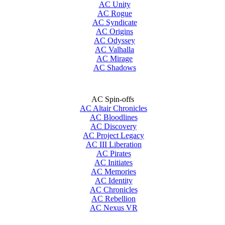
AC Unity
AC Rogue
AC Syndicate
AC Origins
AC Odyssey
AC Valhalla
AC Mirage
AC Shadows
AC Spin-offs
AC Altair Chronicles
AC Bloodlines
AC Discovery
AC Project Legacy
AC III Liberation
AC Pirates
AC Initiates
AC Memories
AC Identity
AC Chronicles
AC Rebellion
AC Nexus VR