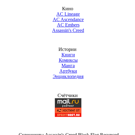
Кино
AC Lineage
AC Ascendance
AC Embers
Assassin's Creed
Истории
Книги
Комиксы
Манга
Артбуки
Энциклопедия
Счётчики
Скриншоты Assassin's Creed Black Flag Resynced