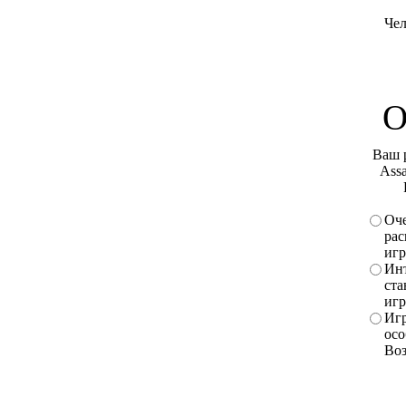
Чел
О
Ваш 
Assa
Оче
рас
игр
Инт
ста
игр
Игр
осо
Во