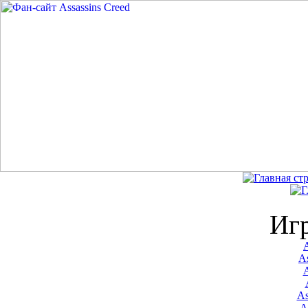
Иг
A
As
As
A