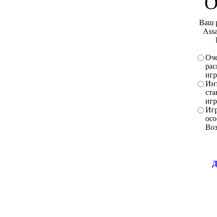
О
Ваш 
Assa
Оче
рас
игр
Инт
ста
игр
Игр
осо
Во
Д