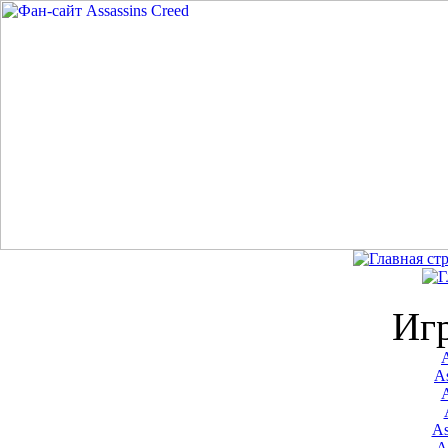
Иг
A
As
As
A