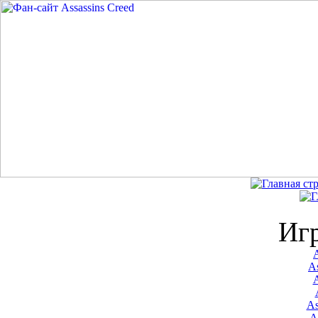
Иг
A
As
As
A