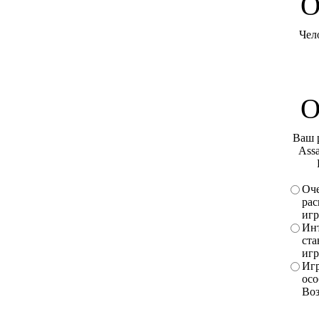
O
Чел
О
Ваш 
Assa
Оче
рас
игр
Инт
ста
игр
Игр
осо
Во