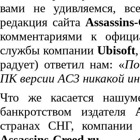
вами не удивляемся, вс
редакция сайта
Assassins
комментариями к офици
службы компании
Ubisoft
радует) ответил нам: «
По
ПК версии AC3 никакой и
Что же касается нашум
банкротством издателя
странах СНГ, компани
Assassins-Creed.ru
, о