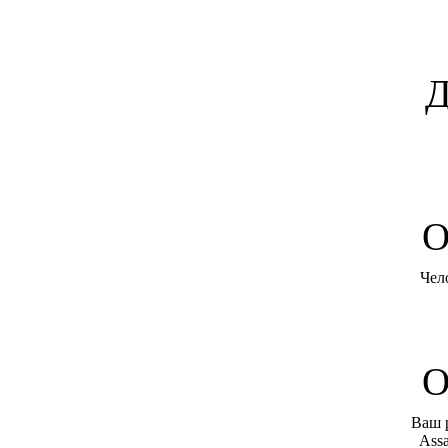
Д
O
Чел
О
Ваш 
Assa