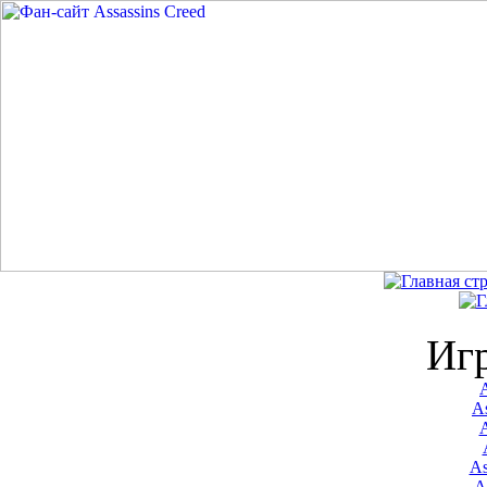
Иг
A
As
As
A