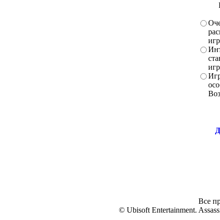
Оче
рас
игр
Инт
ста
игр
Игр
осо
Во
Д
Все пр
© Ubisoft Entertainment. Assassi