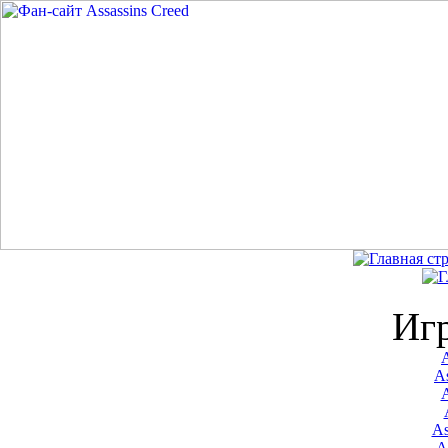
Иг
A
As
As
A