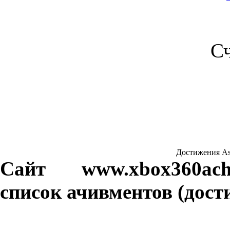
С
Достижения Assa
Сайт www.xbox360achi
список ачивментов (дости