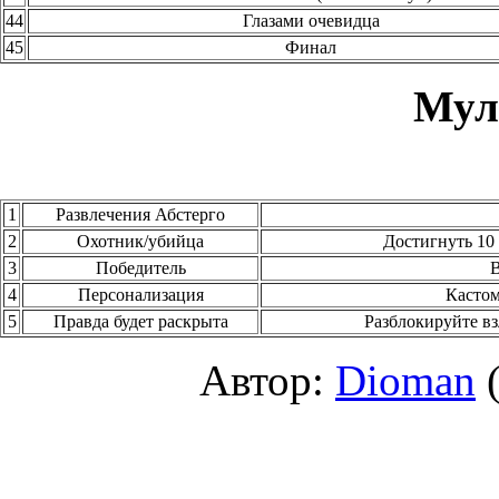
44
Глазами очевидца
45
Финал
Мул
1
Развлечения Абстерго
2
Охотник/убийца
Достигнуть 10
3
Победитель
В
4
Персонализация
Кастом
5
Правда будет раскрыта
Разблокируйте в
Автор:
Dioman
(