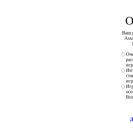
О
Ваш 
Assa
Оче
рас
игр
Инт
ста
игр
Игр
осо
Во
Д