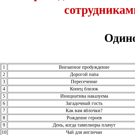
сотрудникам
Один
1
Внезапное пробуждение
2
Дорогой папа
3
Пересечение
4
Конец близок
5
Инициатива наказуема
6
Загадочный гость
7
Как вам яблочки?
8
Рождение героев
9
День, когда тамплиеры плачут
10
Чай для англичан