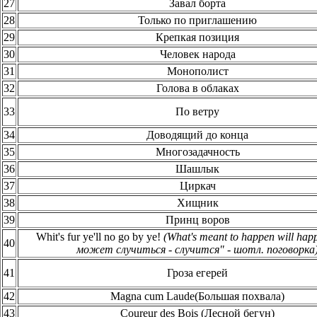
27
Завал борта
28
Только по приглашению
29
Крепкая позиция
30
Человек народа
31
Монополист
32
Голова в облаках
33
По ветру
34
Доводящий до конца
35
Многозадачность
36
Шашлык
37
Циркач
38
Хищник
39
Принц воров
Whit's fur ye'll no go by ye!
(What's meant to happen will ha
40
может случиться - случится" - шотл. поговорка
41
Гроза егерей
42
Magna cum Laude(Большая похвала)
43
Coureur des Bois (Лесной бегун)