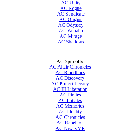
AC Unity
AC Rogue
AC Syndicate
AC Origins
AC Odyssey
AC Valhalla
AC Mirage
AC Shadows
AC Spin-offs
AC Altair Chronicles
AC Bloodlines
AC Discovery
AC Project Legacy
AC III Liberation
AC Pirates
AC Initiates
AC Memories
AC Identity
AC Chronicles
AC Rebellion
AC Nexus VR