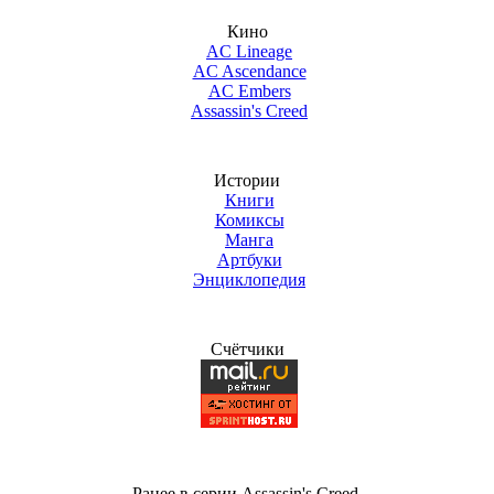
Кино
AC Lineage
AC Ascendance
AC Embers
Assassin's Creed
Истории
Книги
Комиксы
Манга
Артбуки
Энциклопедия
Счётчики
Ранее в серии Assassin's Creed...