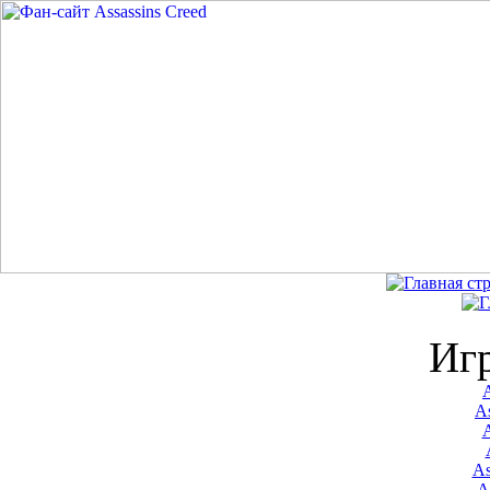
Иг
A
As
As
A