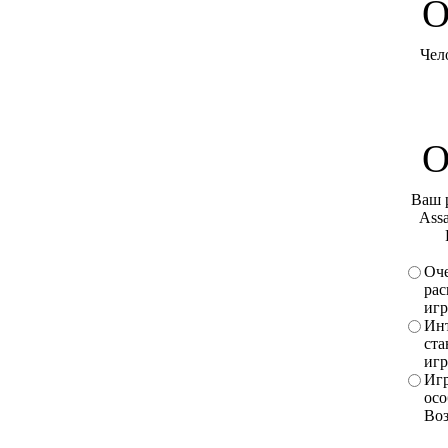
O
Чел
О
Ваш 
Assa
Оче
рас
игр
Инт
ста
игр
Игр
осо
Во