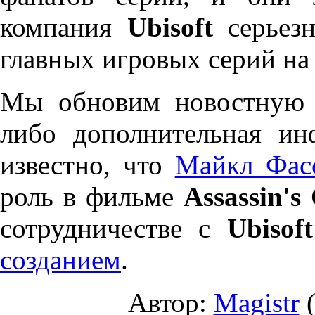
компания
Ubisoft
серьезн
главных игровых серий на
Мы обновим новостную з
либо дополнительная и
известно, что
Майкл Фас
роль в фильме
Assassin's
сотрудничестве с
Ubisof
созданием
.
Автор:
Magistr
(