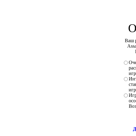
О
Ваш 
Assa
Оче
рас
игр
Инт
ста
игр
Игр
осо
Во
Д