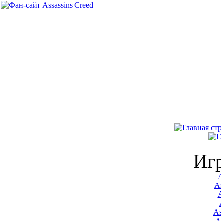
Иг
A
As
As
A