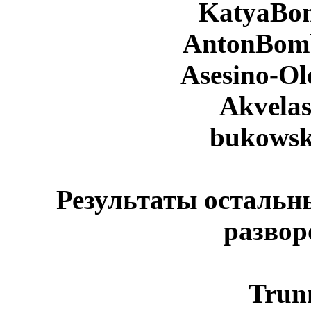
KatyaBo
AntonBom
Asesino-Ol
Akvela
bukowsk
Результаты остальн
развор
Trun