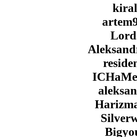
kira
artem
Lor
Aleksan
reside
ICHaMe
aleksa
Harizm
Silver
Bigyo