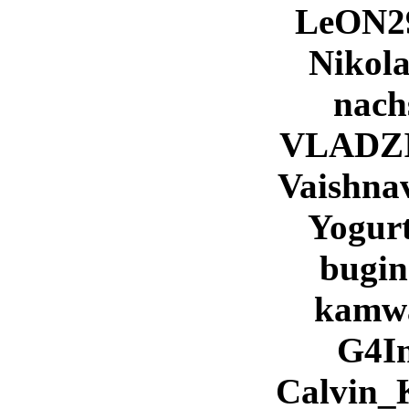
LeON2
Nikol
nach
VLADZ
Vaishna
Yogur
bugin
kamw
G4I
Calvin_