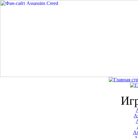
Иг
A
As
As
A