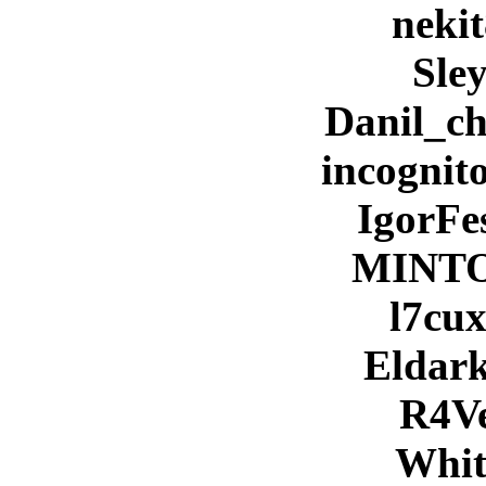
neki
Sle
Danil_c
incognit
IgorFe
MINT
l7cu
Eldar
R4V
Whit