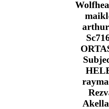
Wolfhea
maikl
arthu
Sc71
ORTA
Subje
HEL
rayma
Rez
Akell