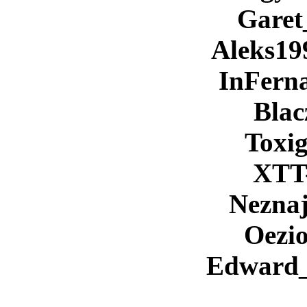
Garet
Aleks19
InFern
Bla
Toxi
XTT
Nezna
Oezi
Edward