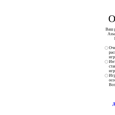
О
Ваш 
Assa
Оче
рас
игр
Инт
ста
игр
Игр
осо
Во
Д