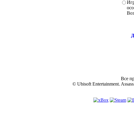
Игр
осо
Во
Д
Все пр
© Ubisoft Entertainment. Assassi