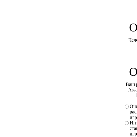
O
Чел
О
Ваш 
Assa
Оче
рас
игр
Инт
ста
игр