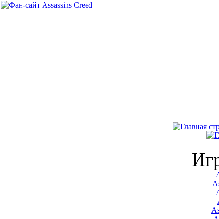
Иг
A
As
As
A