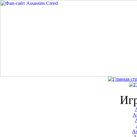
Иг
A
As
As
A