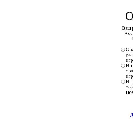
О
Ваш 
Assa
Оче
рас
игр
Инт
ста
игр
Игр
осо
Во
Д