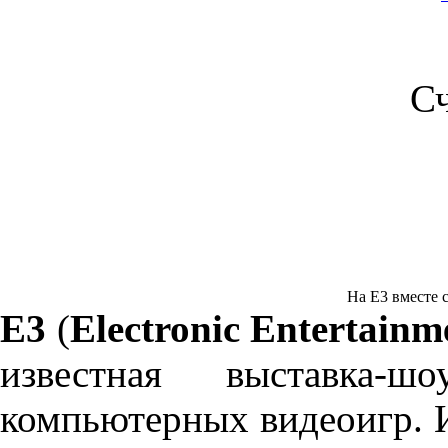
С
На Е3 вместе с 
Е3
(
Electronic Entertain
известная выставка-ш
компьютерных видеоигр. И