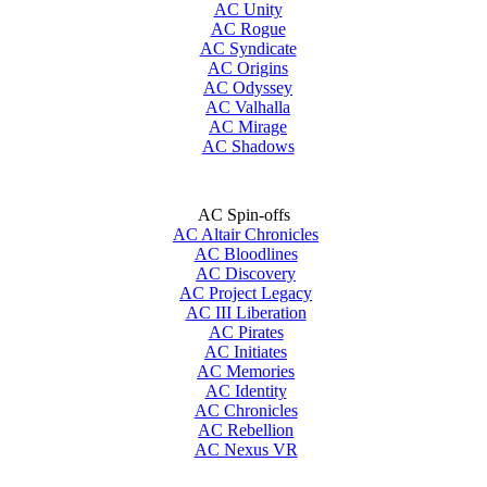
AC Unity
AC Rogue
AC Syndicate
AC Origins
AC Odyssey
AC Valhalla
AC Mirage
AC Shadows
AC Spin-offs
AC Altair Chronicles
AC Bloodlines
AC Discovery
AC Project Legacy
AC III Liberation
AC Pirates
AC Initiates
AC Memories
AC Identity
AC Chronicles
AC Rebellion
AC Nexus VR