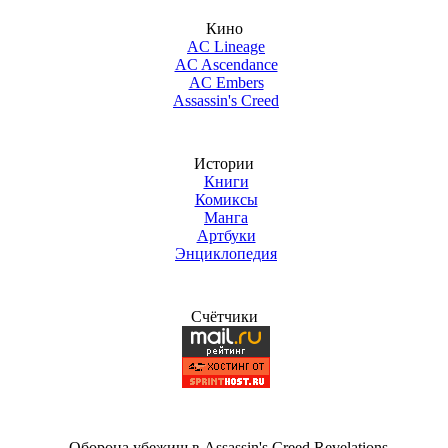
Кино
AC Lineage
AC Ascendance
AC Embers
Assassin's Creed
Истории
Книги
Комиксы
Манга
Артбуки
Энциклопедия
Счётчики
Оборона убежищ в Assassin's Creed Revelations