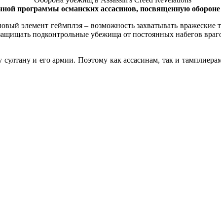
чной программы османских ассасинов, посвященную обороне
овый элемент геймплэя – возможность захватывать вражеские т
 защищать подконтрольные убежища от постоянных набегов враг
султану и его армии. Поэтому как ассасинам, так и тамплиерам