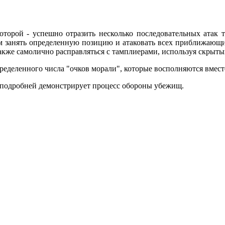
оторой - успешно отразить несколько последовательных атак 
ам занять определенную позицию и атаковать всех приближающи
акже самолично расправляться с тамплиерами, используя скрыты
определенного числа "очков морали", которые восполняются вме
е подробней демонстрирует процесс обороны убежищ.