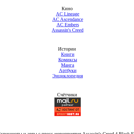
Кино
AC Lineage
AC Ascendance
AC Embers
Assassin's Creed
Истории
Книги
Комиксы
Манга
Артбуки
Энциклопедия
Счётчики
риншоты и арты с пресс-мероприятия Assassin's Creed 4 Black F