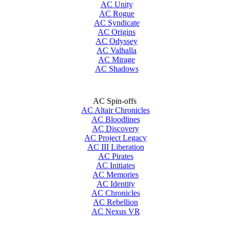
AC Unity
AC Rogue
AC Syndicate
AC Origins
AC Odyssey
AC Valhalla
AC Mirage
AC Shadows
AC Spin-offs
AC Altair Chronicles
AC Bloodlines
AC Discovery
AC Project Legacy
AC III Liberation
AC Pirates
AC Initiates
AC Memories
AC Identity
AC Chronicles
AC Rebellion
AC Nexus VR