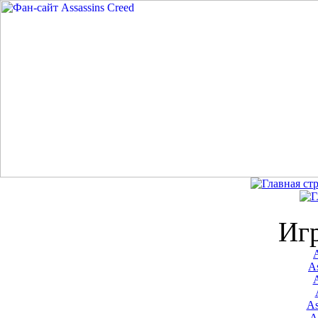
Иг
A
As
As
A