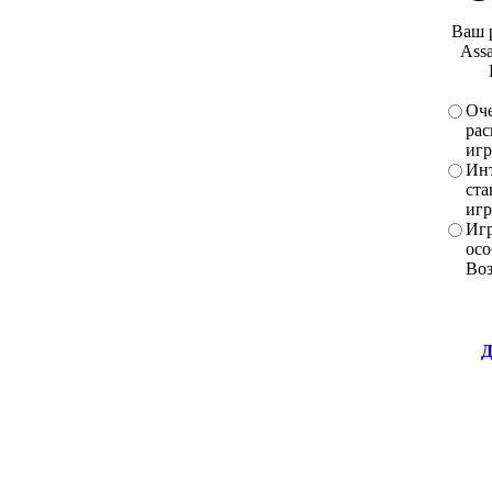
Ваш 
Assa
Оче
рас
игр
Инт
ста
игр
Игр
осо
Во
Д