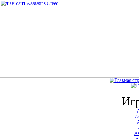
Иг
A
As
As
A