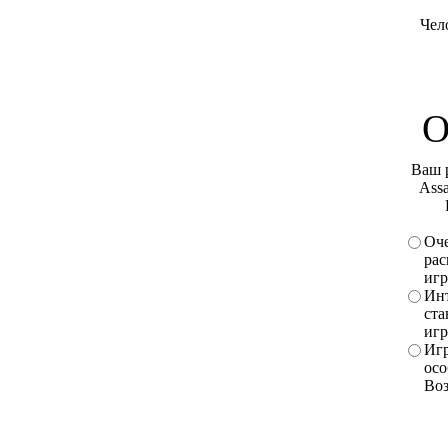
Чел
О
Ваш 
Assa
Оче
рас
игр
Инт
ста
игр
Игр
осо
Во