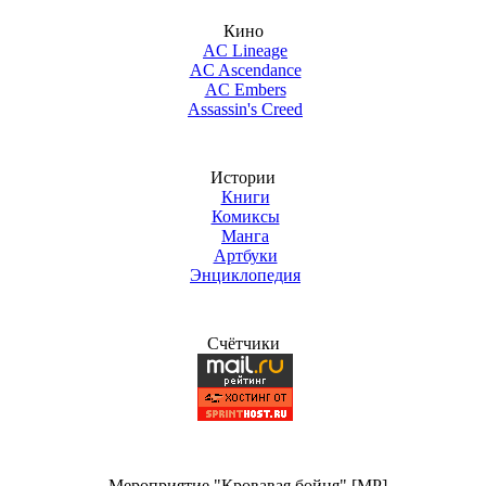
Кино
AC Lineage
AC Ascendance
AC Embers
Assassin's Creed
Истории
Книги
Комиксы
Манга
Артбуки
Энциклопедия
Счётчики
Мероприятие "Кровавая бойня" [MP]