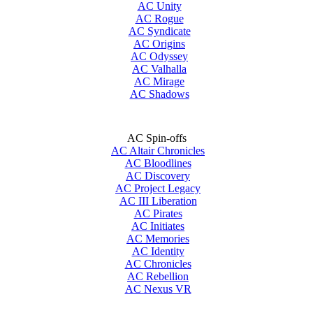
AC Unity
AC Rogue
AC Syndicate
AC Origins
AC Odyssey
AC Valhalla
AC Mirage
AC Shadows
AC Spin-offs
AC Altair Chronicles
AC Bloodlines
AC Discovery
AC Project Legacy
AC III Liberation
AC Pirates
AC Initiates
AC Memories
AC Identity
AC Chronicles
AC Rebellion
AC Nexus VR