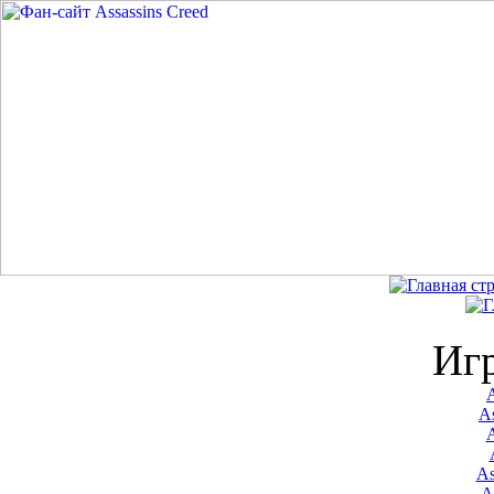
Иг
A
As
As
A