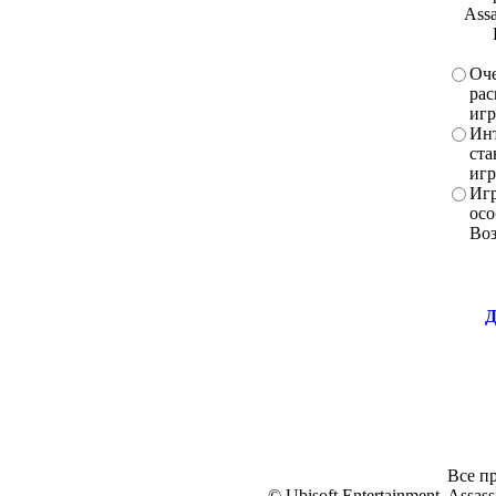
Assa
Оче
рас
игр
Инт
ста
игр
Игр
осо
Во
Д
Все пр
© Ubisoft Entertainment. Assassi