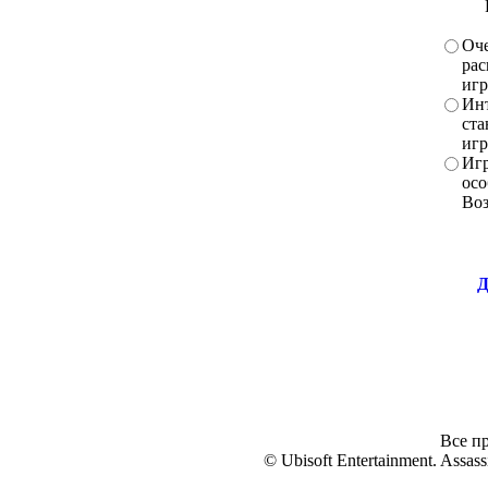
Оче
рас
игр
Инт
ста
игр
Игр
осо
Во
Д
Все пр
© Ubisoft Entertainment. Assassi