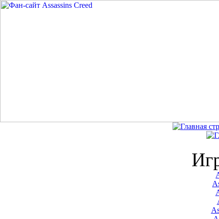
Иг
A
As
As
A