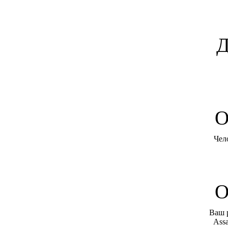
Д
O
Чел
О
Ваш 
Assa