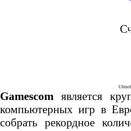
С
Ubisof
Gamescom
является кру
компьютерных игр в Евр
собрать рекордное коли