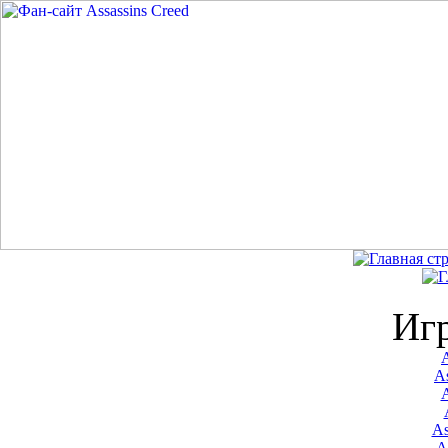
Иг
A
As
As
A