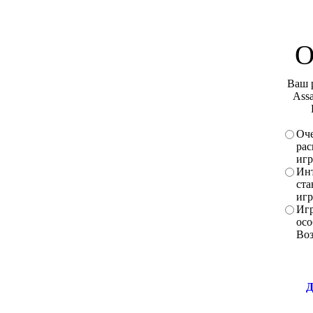
О
Ваш 
Assa
Оче
рас
игр
Инт
ста
игр
Игр
осо
Во
Д