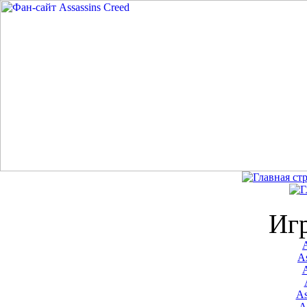
Иг
A
As
As
A