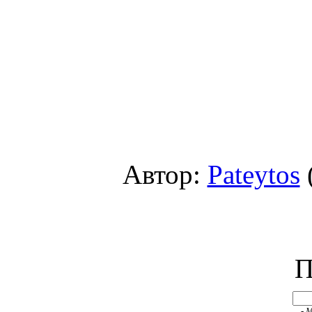
Автор:
Pateytos
П
- 