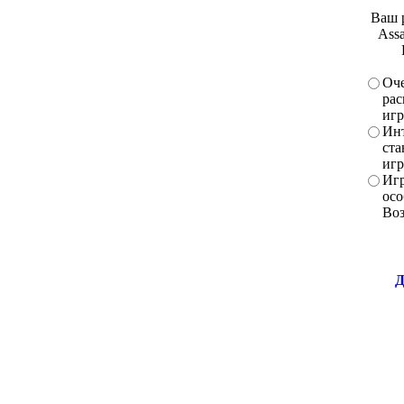
Ваш 
Assa
Оче
рас
игр
Инт
ста
игр
Игр
осо
Во
Д