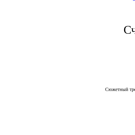
С
Сюжетный трейл