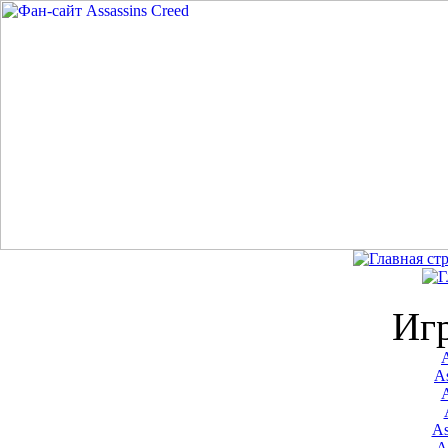
Иг
A
As
As
A