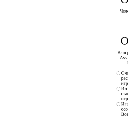
Чел
О
Ваш 
Assa
Оче
рас
игр
Инт
ста
игр
Игр
осо
Во