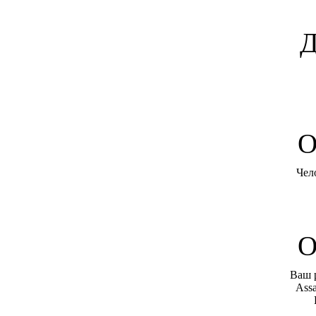
Д
O
Чел
О
Ваш 
Assa