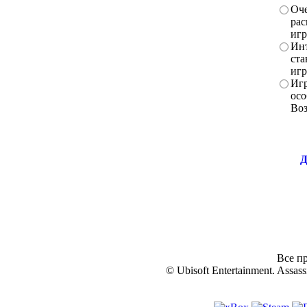
Оче
рас
игр
Инт
ста
игр
Игр
осо
Во
Д
Все пр
© Ubisoft Entertainment. Assassi