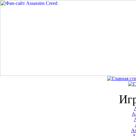
Иг
A
As
As
A