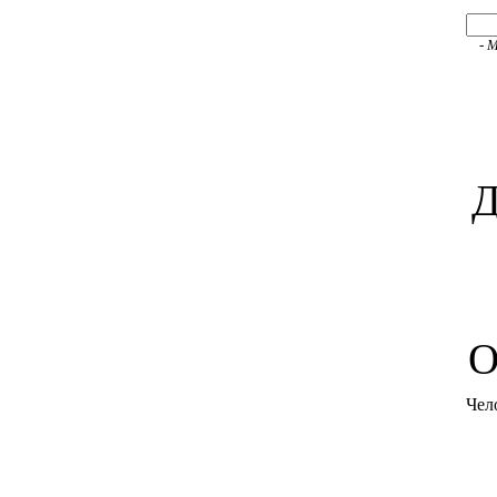
- 
Д
O
Чел