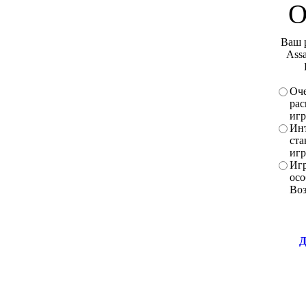
О
Ваш 
Assa
Оче
рас
игр
Инт
ста
игр
Игр
осо
Во
Д