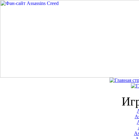
Иг
A
As
As
A