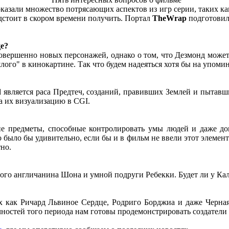
казали множество потрясающих аспектов из игр серии, таких ка
едстоит в скором времени получить. Портал
TheWrap
подготовил 
е?
 совершенно новых персонажей, однако о том, что Дезмонд может
лого" в кинокартине. Так что будем надеяться хотя бы на упом
 является раса Предтеч, созданий, правивших Землей и пытавши
а их визуализацию в CGI.
ие предметы, способные контролировать умы людей и даже до
 было бы удивительно, если бы и в фильм не ввели этот элемент.
тно.
ого англичанина Шона и умной подруги Ребекки. Будет ли у Кал
х как Ричард Львиное Сердце, Родриго Борджиа и даже Черная
чностей того периода нам готовы продемонстрировать создатели