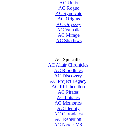
AC Unity
AC Rogue
AC Syndicate
AC Origins
AC Odyssey
AC Valhalla
AC Mirage
AC Shadows
AC Spin-offs
AC Altair Chronicles
AC Bloodlines
AC Discovery
AC Project Legacy
AC III Liberation
AC Pirates
AC Initiates
AC Memories
AC Identity
AC Chronicles
AC Rebellion
AC Nexus VR