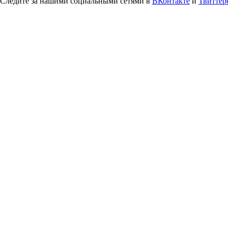
Следите за нашими социальными сетями в
ВКонтакте
и
Твиттер