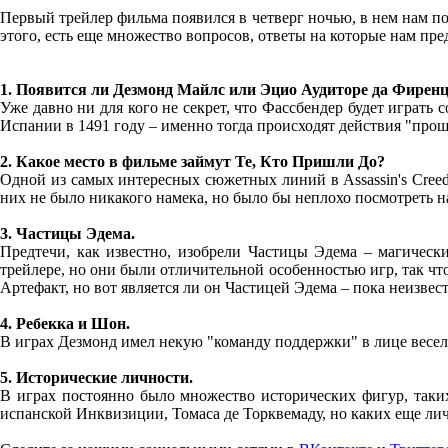
Первый трейлер фильма появился в четверг ночью, в нем нам по
этого, есть еще множество вопросов, ответы на которые нам пр
1. Появится ли Дезмонд Майлс или Эцио Аудиторе да Фиренц
Уже давно ни для кого не секрет, что Фассбендер будет играть
Испании в 1491 году – именно тогда происходят действия "прош
2. Какое место в фильме займут Те, Кто Пришли До?
Одной из самых интересных сюжетных линий в Assassin's Creed
них не было никакого намека, но было бы неплохо посмотреть н
3. Частицы Эдема.
Предтечи, как известно, изобрели Частицы Эдема – магическ
трейлере, но они были отличительной особенностью игр, так что
Артефакт, но вот является ли он Частицей Эдема – пока неизвес
4. Ребекка и Шон.
В играх Дезмонд имел некую "команду поддержки" в лице весел
5. Исторические личности.
В играх постоянно было множество исторических фигур, таки
испанской Инквизиции, Томаса де Торквемаду, но каких еще ли