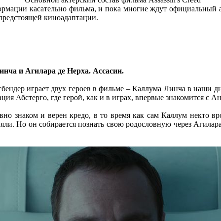
ормации касательно фильма, и пока многие ждут официальный 
 предстоящей киноадаптации.
нча и Агилара де Нерха. Ассасин.
сбендер играет двух героев в фильме – Каллума Линча в наши д
ация Абстерго, где герой, как и в играх, впервые знакомится с 
авно знаком и верен кредо, в то время как сам Каллум некто в
тняли. Но он собирается познать свою родословную через Агилар