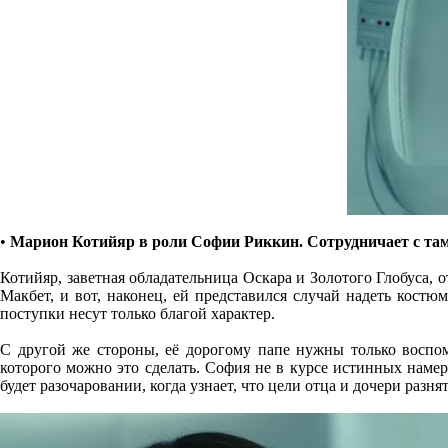
•
Марион Котийяр в роли Софии Риккин. Сотрудничает с та
Котийяр, заветная обладательница Оскара и Золотого Глобуса,
Макбет, и вот, наконец, ей представился случай надеть костю
поступки несут только благой характер.
С другой же стороны, её дорогому папе нужны только воспо
которого можно это сделать. София не в курсе истинных намер
будет разочаровании, когда узнает, что цели отца и дочери разня