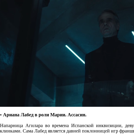
•
Ариана Лабед в роли Марии. Ассасин.
Напарница Агилара во времена Испанской инквизиции, деву
клинками. Сама Лабед является давней поклонницей игр франшизы