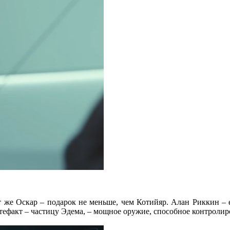
т же Оскар – подарок не меньше, чем Котийяр. Алан Риккин –
тефакт – частицу Эдема, – мощное оружие, способное контролир