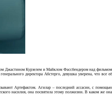
сером Джастином Курзелем и Майклом Фассбендером над фильмом
генерального директора Абстерго, девушка уверена, что все её
азывают Артефактом. Агилар – последний ассасин, с помощью
еского насилия, она посвятила этому полжизни. В каком же она