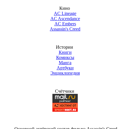
Кино
AC Lineage
AC Ascendance
AC Embers
Assassin's Creed
Истории
Книги
Комиксы
Манга
Артбуки
Энциклопедия
Счётчики
Основной актёрский состав фильма Assassin's Creed