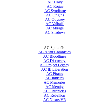
AC Unity
AC Rogue
AC Syndicate
AC Origins
AC Odyssey
AC Valhalla
AC Mirage
AC Shadows
AC Spin-offs
AC Altair Chronicles
AC Bloodlines
AC Discovery
AC Project Legacy
AC III Liberation
AC Pirates
AC Initiates
AC Memories
AC Identity
AC Chronicles
AC Rebellion
AC Nexus VR