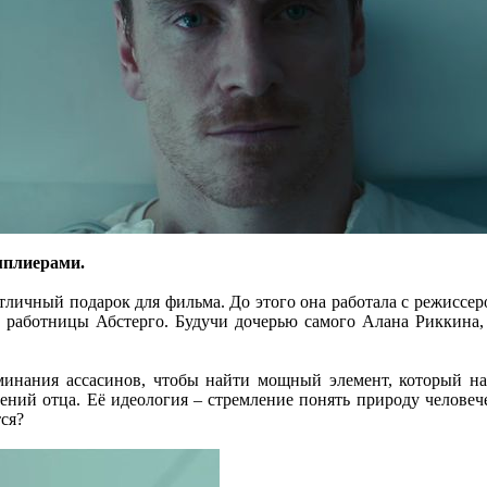
мплиерами.
 отличный подарок для фильма. До этого она работала с режис
м работницы Абстерго. Будучи дочерью самого Алана Риккина, 
минания ассасинов, чтобы найти мощный элемент, который н
ений отца. Её идеология – стремление понять природу человеч
тся?