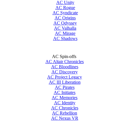
AC Unity
AC Rogue
AC Syndicate
AC Origins
AC Odyssey
AC Valhalla
AC Mirage
AC Shadows
AC Spin-offs
AC Altair Chronicles
AC Bloodlines
AC Discovery
AC Project Legacy
AC III Liberation
AC Pirates
AC Initiates
AC Memories
AC Identity
AC Chronicles
AC Rebellion
AC Nexus VR