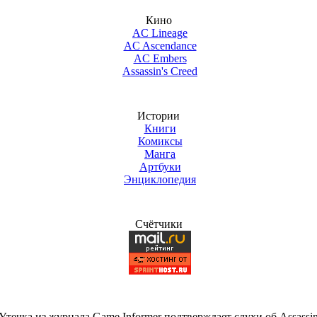
Кино
AC Lineage
AC Ascendance
AC Embers
Assassin's Creed
Истории
Книги
Комиксы
Манга
Артбуки
Энциклопедия
Счётчики
течка из журнала Game Informer подтверждает слухи об Assassin