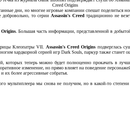
Creed Origins
танные дни, но многие игровые компании спешат поделиться нов
 добровольно, то серии
Assassin's Creed
традиционно не везе
м
Origins
. Большая часть информации, представленной в добыто
арицы Клеопатры VII.
Assassin's Creed Origins
подверглась с
огим хардкорной серией игр Dark Souls, паркур также станет о
й, которых теперь можно будет полноценно прокачать в лучш
декоративное изменение, но прямо влияет на поведение персонаж
 и их более агрессивные собратья.
о мультиплеера мы снова не получим, но в какой-то степени 