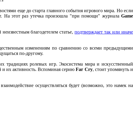
остями еще до старта главного события игрового мира. Но есл
т. На этот раз утечка произошла "при помощи" журнала
Gam
й неизвестным благодетелем статье,
подтверждает так или инач
ущественным изменениям по сравнению со всеми предыдущим
щущаться по-другому.
их традициях ролевых игр. Экосистема мира и искусственный
ей и их активность. Вспоминая серию
Far Cry
, стоит упомянуть 
взаимодействие осуществляться будет (возможно, это намек на