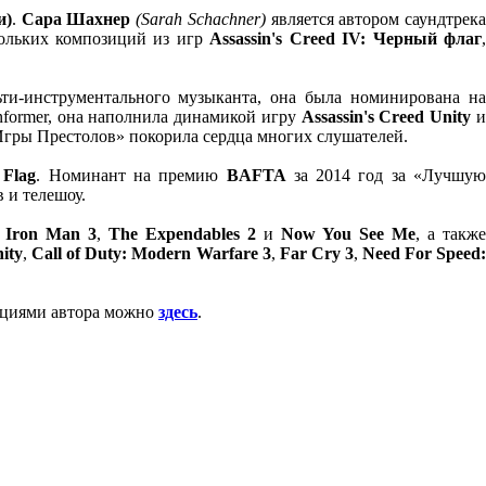
и)
.
Сара Шахнер
‏
(Sarah Schachner‏)
является автором саундтрек
ольких композиций из игр
Assassin's Creed IV: Черный флаг
ти-инструментального музыканта, она была номинирована на
nformer, она наполнила динамикой игру
Assassin's Creed Unity
«Игры Престолов» покорила сердца многих слушателей.
 Flag
. Номинант на премию
BAFTA
за 2014 год за «Лучшу
 и телешоу.
:
Iron Man 3
,
The Expendables 2
и
Now You See Me
, а такж
nity
,
Call of Duty: Modern Warfare 3
,
Far Cry 3
,
Need For Speed
ициями автора можно
здесь
.