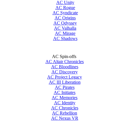
AC Unity
AC Rogue
AC Syndicate
AC Origins
AC Odyssey
AC Valhalla
AC Mirage
AC Shadows
AC Spin-offs
AC Altair Chronicles
AC Bloodlines
AC Discovery
AC Project Legacy
AC III Liberation
AC Pirates
AC Initiates
AC Memories
AC Identity
AC Chronicles
AC Rebellion
AC Nexus VR