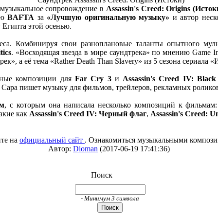
о музыкальное сопровождение в
Assassin's Creed: Origins (Исток
ию
BAFTA
за
«Лучшую оригинальную музыку»
и автор неск
 Египта этой осенью.
са. Комбинируя свои разноплановые таланты опытного муль
tics
. «Восходящая звезда в мире саундтрека» по мнению Game I
, а её тема «Rather Death Than Slavery» из 5 сезона сериала 
ьные композиции для
Far Cry 3
и
Assassin's Creed IV: Black
 Сара пишет музыку для фильмов, трейлеров, рекламных роликов
м
, с которым она написала несколько композиций к фильмам
такие как
Assassin's Creed IV: Черный флаг
,
Assassin's Creed: U
ите на
официальный сайт
. Ознакомиться музыкальными композ
Автор:
Dioman
(2017-06-19 17:41:36)
Поиск
- Минимум 3 символа