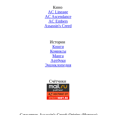
Кино
AC Lineage
AC Ascendance
AC Embers
Assassin's Creed
Истории
Книги
Комиксы
Манга
Артбуки
Энциклопедия
Счётчики
Саундтрек Assassin's Creed: Origins (Истоки)