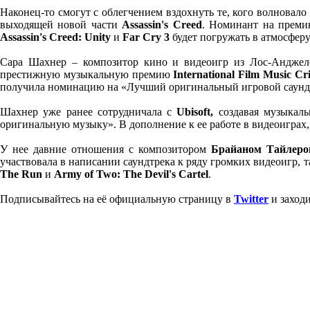
Наконец-то смогут с облегчением вздохнуть те, кого волновал
выходящей новой части
Assassin's Creed
. Номинант на прем
Assassin's Creed: Unity
и
Far Cry 3
будет погружать в атмосферу
Сара Шахнер – композитор кино и видеоигр из Лос-Анджеле
престижную музыкальную премию
International Film Music Cri
получила номинацию на «Лучший оригинальный игровой саундрек»
Шахнер уже ранее сотрудничала с
Ubisoft,
создавая музыкал
оригинальную музыку». В дополнение к ее работе в видеоиграх,
У нее давние отношения с композитором
Брайаном Тайлеро
участвовала в написании саундтрека к ряду громких видеоигр, 
The Run
и
Army of Two: The Devil's Cartel
.
Подписывайтесь на её официальную страницу в
Twitter
и заход