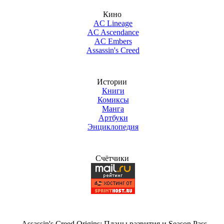
Кино
AC Lineage
AC Ascendance
AC Embers
Assassin's Creed
Истории
Книги
Комиксы
Манга
Артбуки
Энциклопедия
Счётчики
Assassin's Creed Origins: Планы развития и Season Pass