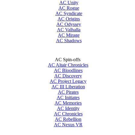
AC Unity
AC Rogue
AC Syndicate
AC Origins
AC Odyssey
AC Valhalla
AC Mirage
AC Shadows
AC Spin-offs
AC Altair Chronicles
AC Bloodlines
AC Discovery
AC Project Legacy
AC III Liberation
AC Pirates
AC Initiates
AC Memories
AC Identity
AC Chronicles
AC Rebellion
AC Nexus VR