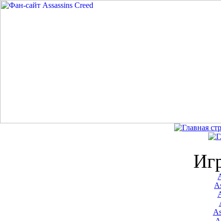
Иг
A
As
As
A