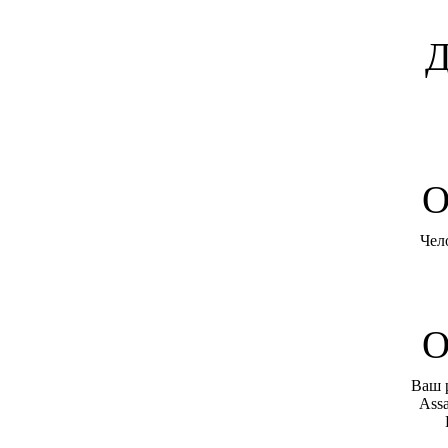
Д
O
Чел
О
Ваш 
Assa