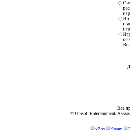
Оче
рас
игр
Инт
ста
игр
Игр
осо
Во
Д
Все пр
© Ubisoft Entertainment. Assassi