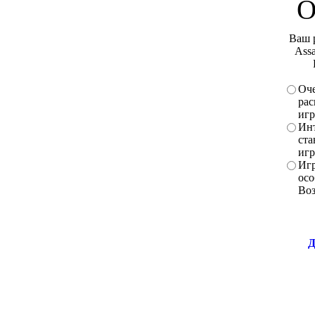
О
Ваш 
Assa
Оче
рас
игр
Инт
ста
игр
Игр
осо
Во
Д