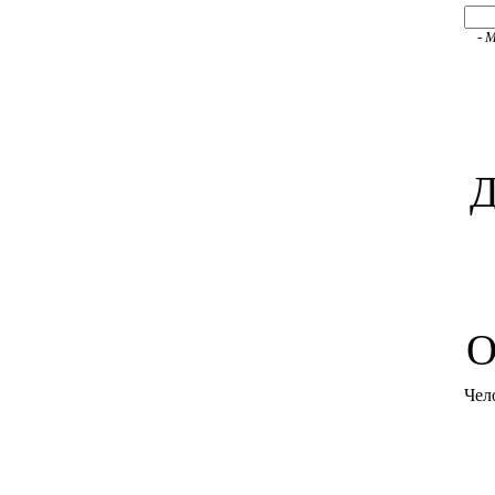
- 
Д
O
Чел