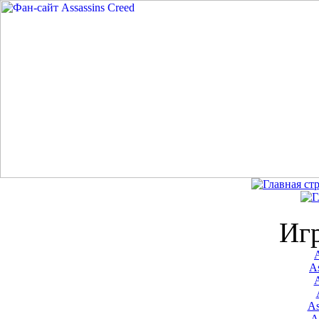
Иг
A
As
As
A