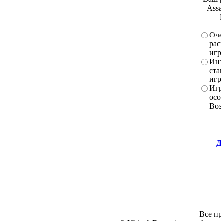
Assa
Оче
рас
игр
Инт
ста
игр
Игр
осо
Во
Д
Все пр