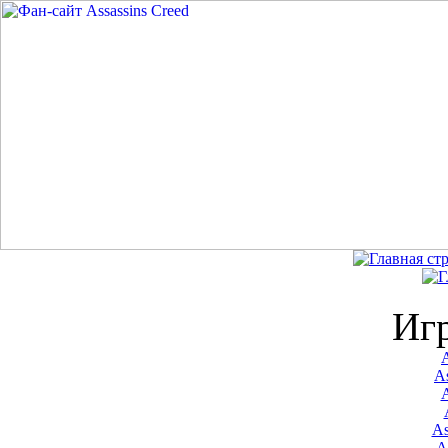
Иг
A
As
As
A