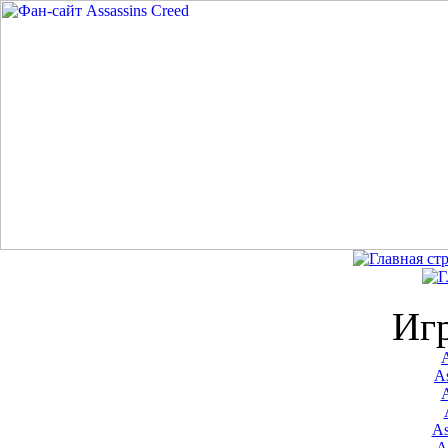
Иг
A
As
As
A