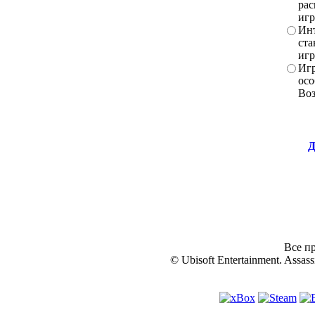
рас
игр
Инт
ста
игр
Игр
осо
Во
Д
Все пр
© Ubisoft Entertainment. Assassi