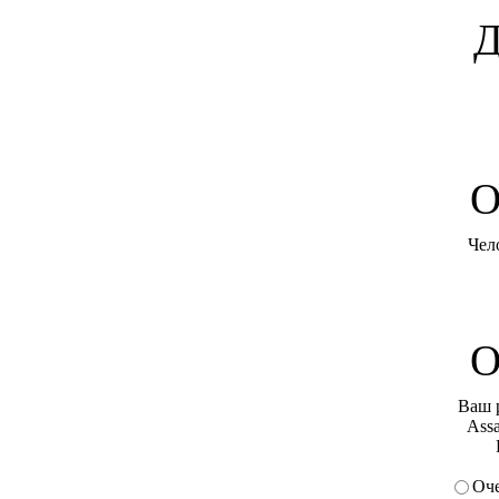
Д
O
Чел
О
Ваш 
Assa
Оче