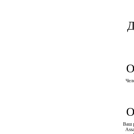
Д
O
Чел
О
Ваш 
Assa