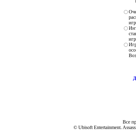
Оче
рас
игр
Инт
ста
игр
Игр
осо
Во
Д
Все пр
© Ubisoft Entertainment. Assassi