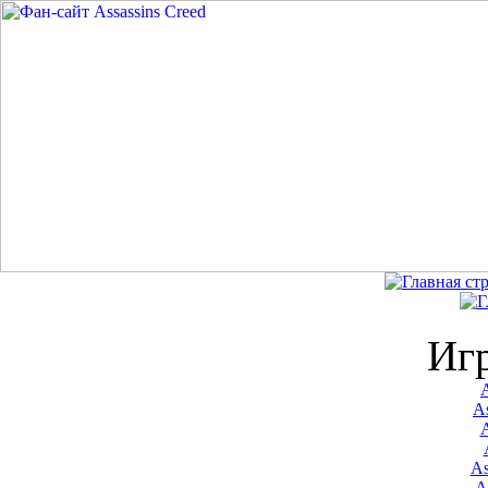
Иг
A
As
As
A