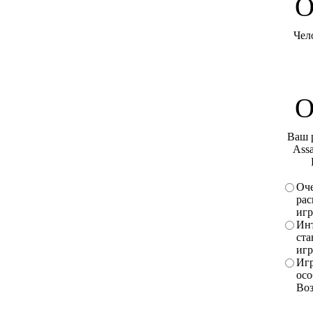
O
Чел
О
Ваш 
Assa
Оче
рас
игр
Инт
ста
игр
Игр
осо
Во