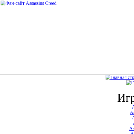
Иг
A
As
As
A