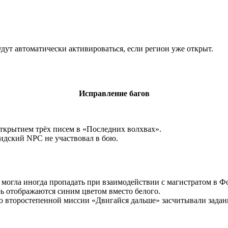
удут автоматически активироваться, если регион уже открыт.
Исправление багов
открытием трёх писем в «Последних волхвах».
сидский NPC не участвовал в бою.
 могла иногда пропадать при взаимодействии с магистратом в Ф
ь отображаются синим цветом вместо белого.
во второстепенной миссии «Двигайся дальше» засчитывали задани