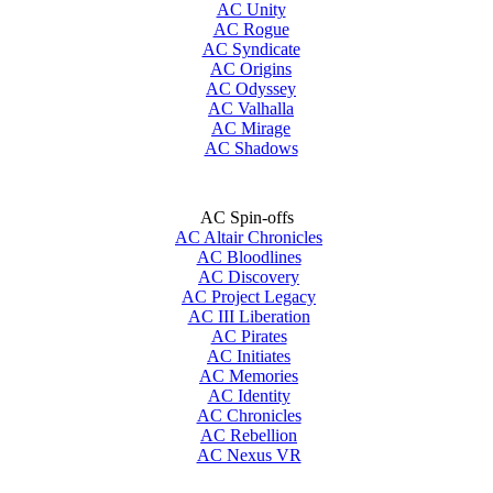
AC Unity
AC Rogue
AC Syndicate
AC Origins
AC Odyssey
AC Valhalla
AC Mirage
AC Shadows
AC Spin-offs
AC Altair Chronicles
AC Bloodlines
AC Discovery
AC Project Legacy
AC III Liberation
AC Pirates
AC Initiates
AC Memories
AC Identity
AC Chronicles
AC Rebellion
AC Nexus VR