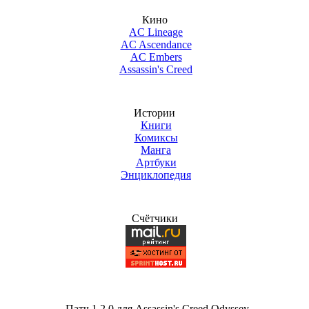
Кино
AC Lineage
AC Ascendance
AC Embers
Assassin's Creed
Истории
Книги
Комиксы
Манга
Артбуки
Энциклопедия
Счётчики
Патч 1.2.0 для Assassin's Creed Odyssey