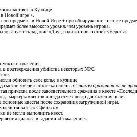
огли застрять в Кузнице.
в Новой игре +.
ь свои предметы в Новой Игре + при обнаружении того же предме
редмет более высокого уровня, чем уровень игрока.
было запустить задание «Друг, ради которого стоит умереть».
пункта назначения.
а и подтверждения убийства некоторых NPC.
бане.
могли обновить свое копье в кузнице.
да могли умереть после катсцены.
Слишком драматично, не прав
угая прическа после завоевательного сражения в квесте «Послед
гда маркеры квестов иногда исчезали до достижения цели.
се основные квесты после сохранения загруженной игры.
имодействовать со Сфинксом.
оки не могли выполнить квест.
авершения диалога в задании «Сожаления».