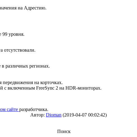
значения на Адрестию.
 99 уровня.
а отсутствовали.
 в различных регионах.
я передвижения на корточках.
ой с включенным FreeSync 2 на HDR-мониторах.
ом сайте
разработчика.
Автор:
Dioman
(2019-04-07 00:02:42)
Поиск