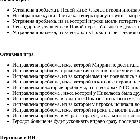
Устранена проблема в Новой Игре +, когда игроки иногда м
Несобранные куски Орихалка теперь присутствуют в мире 
Устранена проблема, из-за которой игроки могли потерят
Легендарное улучшение в Новой игре + больше не делает п
Устранена проблема, из-за которой в Новой игре + нельзя 
Основная игра
Исправлена проблема, из-за которой Миррин не достигала 
Исправлена проблема прохождения квестов после убийств
Исправлена проблема, из-за которой змеи не появлялись в 
Исправлена проблема, из-за которой некоторые игроки не 
Исправлены некоторые проблемы, из-за которых NPC иног
Исправлена проблема , из-за которой у Николаоса была др
Исправлена проблема в задании «Покрась это красным», ко
Исправлена проблема, из-за которой у игроков исчезали в
Исправлена проблема, из-за которой игроки не могли вза
Исправлена проблема в «Прах к праху», из-за которой игр
Геродот больше не будет ускользать вправо сразу после з
Персонаж и ИИ