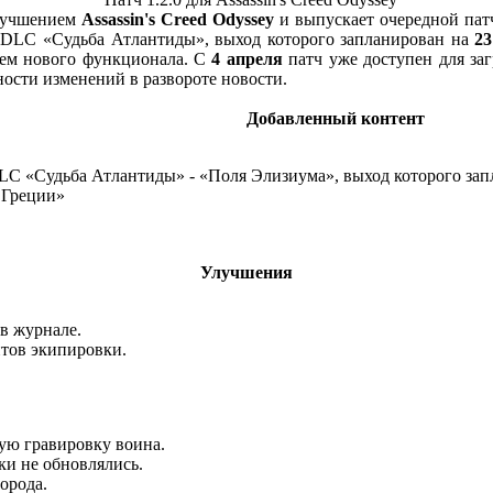
улучшением
Assassin's Creed Odyssey
и выпускает очередной пат
а DLC «Судьба Атлантиды», выход которого запланирован на
23
ием нового функционала. С
4 апреля
патч уже доступен для заг
обности изменений в развороте новости.
Добавленный контент
LC «Судьба Атлантиды» - «Поля Элизиума», выход которого за
 Греции»
Улучшения
в журнале.
нтов экипировки.
ую гравировку воина.
ки не обновлялись.
орода.