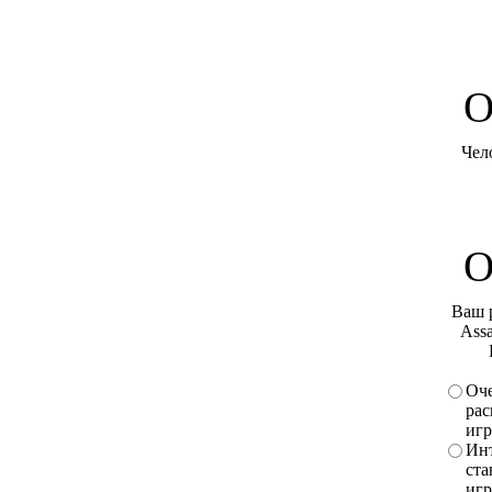
O
Чел
О
Ваш 
Assa
Оче
рас
игр
Инт
ста
игр