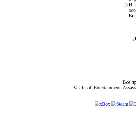
Игр
осо
Во
Д
Все пр
© Ubisoft Entertainment. Assassi