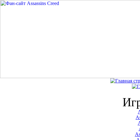
Иг
A
As
As
A