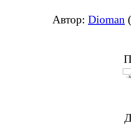
Автор:
Dioman
(
П
- 
Д