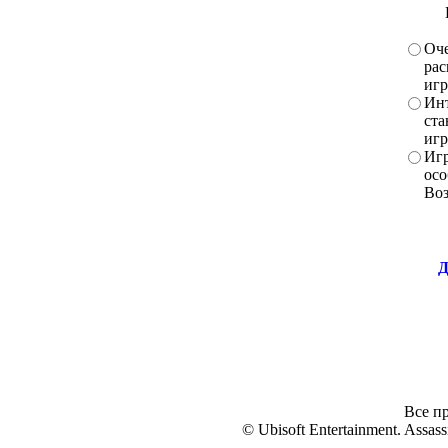
Оче
рас
игр
Инт
ста
игр
Игр
осо
Во
Д
Все пр
© Ubisoft Entertainment. Assassi