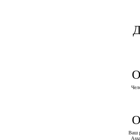
Д
O
Чел
О
Ваш 
Assa