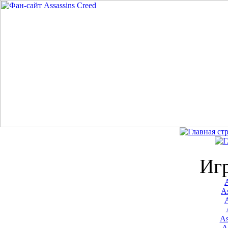
Иг
A
As
As
A